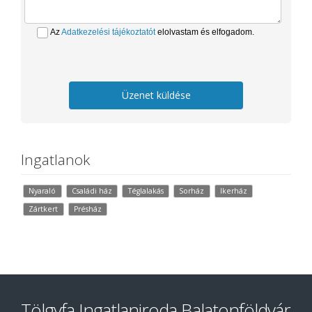
Az
Adatkezelési tájékoztatót
elolvastam és elfogadom.
Üzenet küldése
Ingatlanok
Nyaraló
Családi ház
Téglalakás
Sorház
Ikerház
Zártkert
Présház
Tölgyfa Ingatlaniroda Balatonföldvár