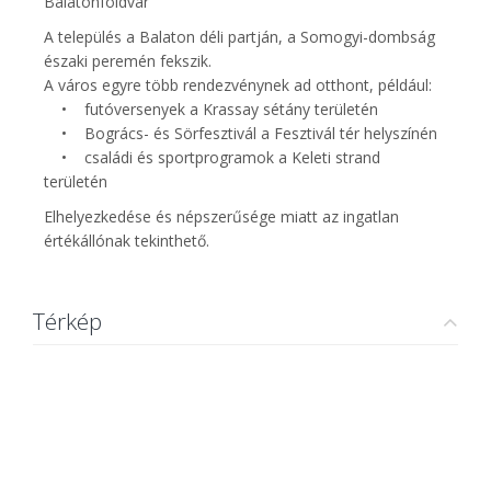
Balatonföldvár
A település a Balaton déli partján, a Somogyi-dombság
északi peremén fekszik.
A város egyre több rendezvénynek ad otthont, például:
• futóversenyek a Krassay sétány területén
• Bogrács- és Sörfesztivál a Fesztivál tér helyszínén
• családi és sportprogramok a Keleti strand
területén
Elhelyezkedése és népszerűsége miatt az ingatlan
értékállónak tekinthető.
Térkép