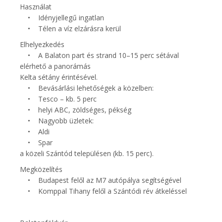
Használat
• Idényjellegű ingatlan
• Télen a víz elzárásra kerül
Elhelyezkedés
• A Balaton part és strand 10–15 perc sétával
elérhető a panorámás
Kelta sétány érintésével.
• Bevásárlási lehetőségek a közelben:
• Tesco – kb. 5 perc
• helyi ABC, zöldséges, pékség
• Nagyobb üzletek:
• Aldi
• Spar
a közeli Szántód településen (kb. 15 perc).
Megközelítés
• Budapest felől az M7 autópálya segítségével
• Komppal Tihany felől a Szántódi rév átkeléssel