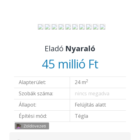
Eladó
Nyaraló
45 millió Ft
2
Alapterület:
24 m
Szobák száma:
nincs megadva
Állapot:
Felújítás alatt
Építési mód:
Tégla
Zöldövezeti