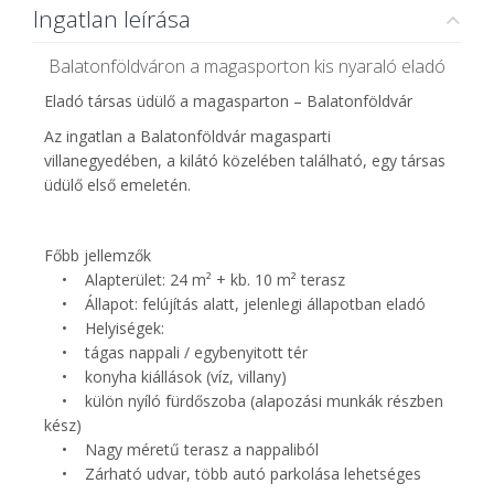
Ingatlan leírása
Balatonföldváron a magasporton kis nyaraló eladó
Eladó társas üdülő a magasparton – Balatonföldvár
Az ingatlan a Balatonföldvár magasparti
villanegyedében, a kilátó közelében található, egy társas
üdülő első emeletén.
Főbb jellemzők
• Alapterület: 24 m² + kb. 10 m² terasz
• Állapot: felújítás alatt, jelenlegi állapotban eladó
• Helyiségek:
• tágas nappali / egybenyitott tér
• konyha kiállások (víz, villany)
• külön nyíló fürdőszoba (alapozási munkák részben
kész)
• Nagy méretű terasz a nappaliból
• Zárható udvar, több autó parkolása lehetséges