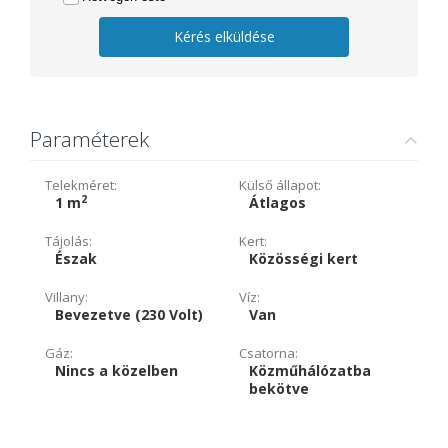
Kérés elküldése
Paraméterek
Telekméret:
Külső állapot:
2
1 m
Átlagos
Tájolás:
Kert:
Észak
Közösségi kert
Villany:
Víz:
Bevezetve (230 Volt)
Van
Gáz:
Csatorna:
Nincs a közelben
Közműhálózatba
bekötve