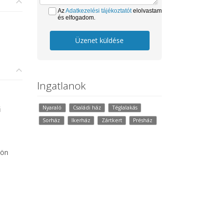
Az
Adatkezelési tájékoztatót
elolvastam
és elfogadom.
Üzenet küldése
Ingatlanok
Nyaraló
Családi ház
Téglalakás
ű
Sorház
Ikerház
Zártkert
Présház
lön