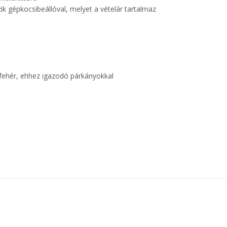
ik gépkocsibeállóval, melyet a vételár tartalmaz
l fehér, ehhez igazodó párkányokkal