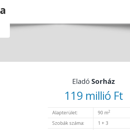
Eladó
Sorház
119 millió Ft
2
Alapterület:
90 m
Szobák száma:
1 + 3