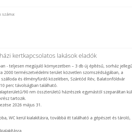
k száma:
ázi kertkapcsolatos lakások eladók
an - teljesen megújuló környezetben – 3 db új építésű, sorház jelleg
tura 2000 természetvédelmi terület közvetlen szomszédságában, a
d szálloda és élményfürdő közelében, Szántód Rév, Balatonföldvár
10 perc távolságban található.
alapterületű/90 nm összterületű házrészek egymástól szeparáltan kü
rész tartozik.
jezése 2026 május 31.
ba, WC kerül kialakításra, továbbá itt található a gépészet és tároló,
kialakításra