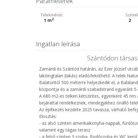
Paraméterek
Telekméret:
Szinte
2
1 m
2
Ingatlan leírása
Szántódon társash
Zamárdi és Szántód határán, az Ezer József utcáb
lakóingtalan (lakás) eladó/leköthető. A telek Na
Balatontól 500 méterre helyezkedik el, a Balalan
központja és a zamárdi szabadstrand egyaránt 5-
A 680 m2-es telken kétszintes, egyenként 45 nm 
bejárattal rendelkeznek, mindegyikhez önálló telek
Az építkezés kezdete 2025 tavasza, várható befe
Elosztás:
- az alsó szinten amerikaikonyha-nappali, fürdőszo
valamint egy tágas terasz
- a felső szinten 3 szoba, fürdőszoba és WC kerül 