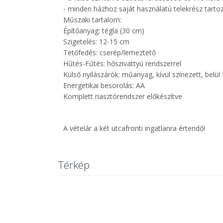
- minden házhoz saját használatú telekrész tartoz
Műszaki tartalom:
Építőanyag: tégla (30 cm)
Szigetelés: 12-15 cm
Tetőfedés: cserép/lemeztető
Hűtés-Fűtés: hőszivattyú rendszerrel
Külső nyílászárók: műanyag, kívül színezett, belü
Energetikai besorolás: AA
Komplett riasztórendszer előkészítve
A vételár a két utcafronti ingatlanra értendő!
Térkép