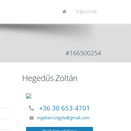
Kapcsolat
#166500254
Hegedűs Zoltán
+36 30 653-4701
ingatlan.tolgyfa@gmail.com
Munkatárs adatlapja