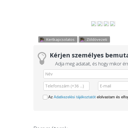
Kertkapcsolatos
Zöldövezeti
Kérjen személyes bemuta
Adja meg adatait, és hogy mikor érn
Az
Adatkezelési tájékoztatót
elolvastam és elf