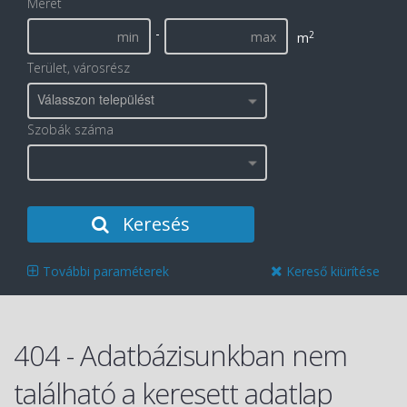
Méret
-
2
m
Terület, városrész
Válasszon települést
Szobák száma
Keresés
További paraméterek
Kereső kiürítése
404 - Adatbázisunkban nem
található a keresett adatlap