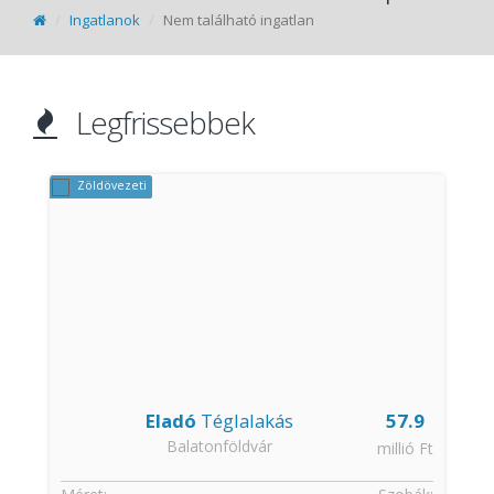
Ingatlanok
Nem található ingatlan
Legfrissebbek
Zöldövezeti
Eladó
Téglalakás
57.9
Balatonföldvár
t
millió Ft