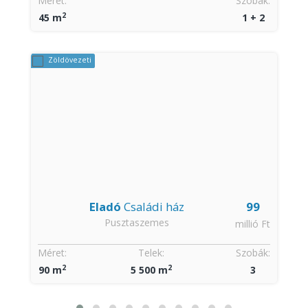
:
Méret:
Szobák:
2
45 m
1 + 2
Zöldövezeti
Eladó
Családi ház
99
Pusztaszemes
t
millió Ft
:
Méret:
Telek:
Szobák:
2
2
90 m
5 500 m
3