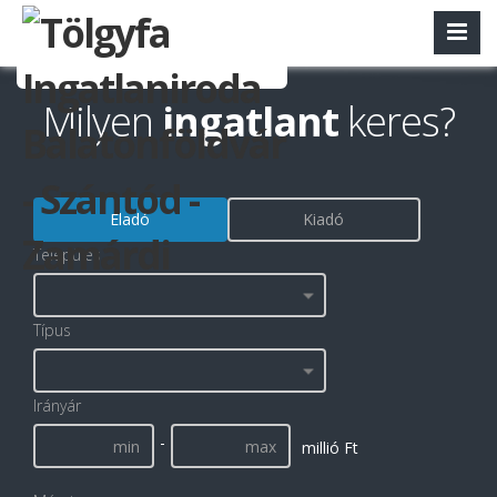
Milyen
ingatlant
keres?
Eladó
Kiadó
Település
Típus
Irányár
-
millió Ft