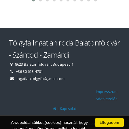
Tölgyfa Ingatlaniroda Balatonföldvár
- Szántód - Zamárdi
8623 Balatonföldvár , Budapesti 1
+36 30 653-4701
ingatlan.tolgyfa@gmail.com
Impresszum
Adatkezelés
|
Kapcsolat
A weboldal sütiket (cookies) használ, hogy
Elfogadom
© 1997 - 2026 AZ INGATLANIRODA WEBOLDALÁT ÉS ÜGYVITELI
biztonságos böngészés mellett a legjobb